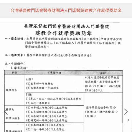
台灣基督教門諾會醫療財團法人門諾醫院建教合作就學獎助金