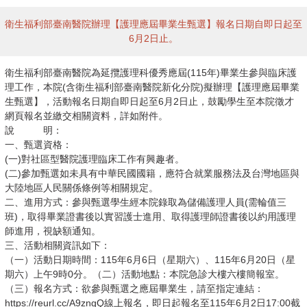
衛生福利部臺南醫院辦理【護理應屆畢業生甄選】報名日期自即日起至
6月2日止。
衛生福利部臺南醫院為延攬護理科優秀應屆(115年)畢業生參與臨床護
理工作，本院(含衛生福利部臺南醫院新化分院)擬辦理【護理應屆畢業
生甄選】，活動報名日期自即日起至6月2日止，鼓勵學生至本院徵才
網頁報名並繳交相關資料，詳如附件。
說 明：
一、甄選資格：
(一)對社區型醫院護理臨床工作有興趣者。
(二)參加甄選如未具有中華民國國籍，應符合就業服務法及台灣地區與
大陸地區人民關係條例等相關規定。
二、進用方式：參與甄選學生經本院錄取為儲備護理人員(需輪值三
班)，取得畢業證書後以實習護士進用、取得護理師證書後以約用護理
師進用，視缺額通知。
三、活動相關資訊如下：
（一）活動日期時間：115年6月6日（星期六）、115年6月20日（星
期六）上午9時0分。（二）活動地點：本院急診大樓六樓簡報室。
（三）報名方式：欲參與甄選之應屆畢業生，請至指定連結：
https://reurl.cc/A9zngQ線上報名，即日起報名至115年6月2日17:00截