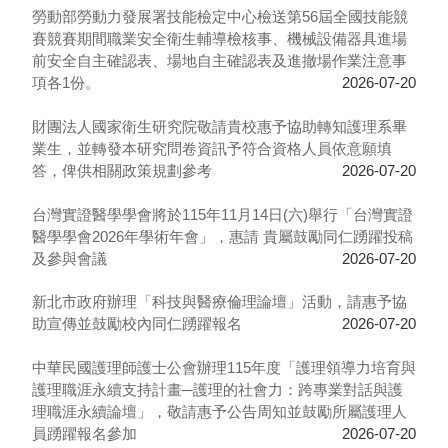
勞動部勞動力發展署技能檢定中心檢送第56屆全國技能競
賽競賽期間職業安全衛生輔導檢核事、機械設備器具進場
前安全自主確認表、場地自主確認表及進撤場作業注意事
項各1份。
2026-07-20
財團法人國家衛生研究院敬請貴校惠予協助轉知護理系畢
業生，並轉發本研究問卷資訊予符合資格人員依意願填
答，俾供相關政策規劃參考
2026-07-20
台灣實證醫學學會將於115年11月14日(六)舉行「台灣實證
醫學學會2026年學術年會」，惠請 貴屬鼓勵同仁踴躍投稿
及參與會議
2026-07-20
新北市政府辦理「科技與醫療倫理論壇」活動，請惠予協
助宣傳並鼓勵校內同仁踴躍報名
2026-07-20
中華民國護理師護士公會辦理115年度「護理領導力培育與
護理職涯永續支持計畫─護理的社會力：跨專業對話與護
理職涯永續論壇」，敬請惠予公告周知並鼓勵所屬護理人
員踴躍報名參加
2026-07-20