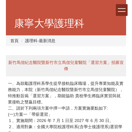
跳
到
主
康寧大學護理科
要
內
容
首頁
護理科-最新消息
區
新竹馬偕紀念醫院暨新竹市立馬偕兒童醫院「選習方案」招募宣
傳
一、為鼓勵護理科系學生提早接軌臨床職場，提升專業知能及實
務能力，本院（新竹馬偕紀念醫院暨新竹市立馬偕兒童醫院），
特推動旨揭「選習方案」，期能協助 貴校學生將臨床實習與就
業接軌之雙贏目標。
二、請於下列兩項方案中擇一申請，方案實施要點如下:
(一)方案一「帶薪選習」
１、實施期間：2026 年 7 月 1 日至 2027 年 6 月 30 日。
２、適用對象：全國大專院校護理科系(含學士後護理系)選習學