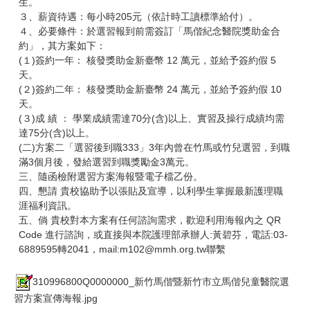
生。
３、薪資待遇：每小時205元（依計時工讀標準給付）。
４、必要條件：於選習報到前需簽訂「馬偕紀念醫院獎助金合
約」，其方案如下：
(１)簽約一年： 核發獎助金新臺幣 12 萬元，並給予簽約假 5
天。
(２)簽約二年： 核發獎助金新臺幣 24 萬元，並給予簽約假 10
天。
(３)成 績 ： 學業成績需達70分(含)以上、實習及操行成績均需
達75分(含)以上。
(二)方案二「選習後到職333」3年內曾在竹馬或竹兒選習，到職
滿3個月後，發給選習到職獎勵金3萬元。
三、隨函檢附選習方案海報暨電子檔乙份。
四、懇請 貴校協助予以張貼及宣導，以利學生掌握最新護理職
涯福利資訊。
五、倘 貴校對本方案有任何諮詢需求，歡迎利用海報內之 QR
Code 進行諮詢，或直接與本院護理部承辦人:黃碧芬，電話:03-
6889595轉2041，mail:m102@mmh.org.tw聯繫
310996800Q0000000_新竹馬偕暨新竹市立馬偕兒童醫院選
習方案宣傳海報.jpg