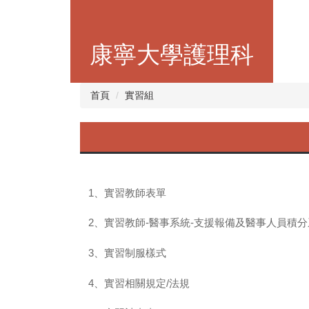
跳
到
主
康寧大學護理科
要
內
容
首頁
實習組
區
1、實習教師表單
2、實習教師-醫事系統-支援報備及醫事人員積分
3、實習制服樣式
4、實習相關規定/法規