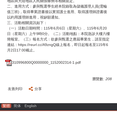
地區與大陸地區人民關係條例等相關規定。
二、進用方式：參與甄選學生經本院錄取為儲備護理人員(需輪
值三班)，取得畢業證書後以實習護士進用、取得護理師證書後
以約用護理師進用，視缺額通知。
三、活動相關資訊如下：
（一）活動日期時間：115年6月6日（星期六）、115年6月20
日（星期六）上午9時0分。（二）活動地點：本院急診大樓六樓
簡報室。（三）報名方式：欲參與甄選之應屆畢業生，請至指定
連結：https://reurl.cc/A9zngQ線上報名，即日起報名至115年6
月2日17:00截止。
310996800Q0000000_1152002314-1.pdf
瀏覽數:
208
友善列印
分享
繁體
简体
English