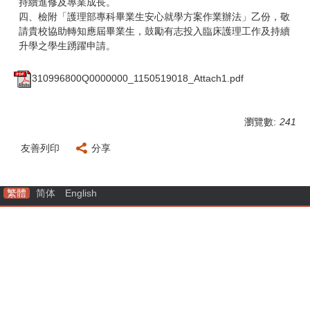
持續進修及專業成長。
四、檢附「護理部專科畢業生安心就學方案作業辦法」乙份，敬
請貴校協助轉知應屆畢業生，鼓勵有志投入臨床護理工作及持續
升學之學生踴躍申請。
310996800Q0000000_1150519018_Attach1.pdf
瀏覽數:
241
友善列印
分享
繁體
简体
English