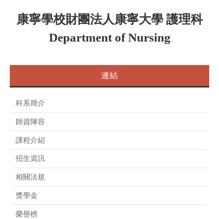
跳
康寧學校財團法人康寧大學 護理科
到
主
Department of Nursing
要
內
容
區
連結
科系簡介
師資陣容
課程介紹
招生資訊
相關法規
獎學金
榮譽榜